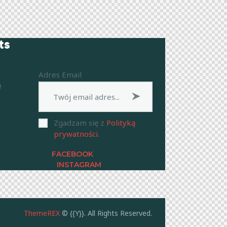
ts
Subscribe
Adres Email
ł
Subskrybuj
Zgadzam się z
Polityką
prywatności
.
FACEBOOK
INSTAGRAM
ThemeREX
© {{Y}}. All Rights Reserved.