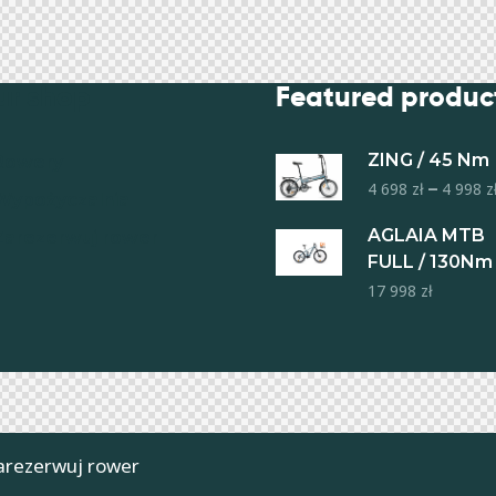
ur shop
Featured produc
ZING / 45 Nm
Rowery
4 698
zł
–
4 998
z
Wypożyczalnia
AGLAIA MTB
Zarezerwuj rower
FULL / 130Nm
17 998
zł
arezerwuj rower