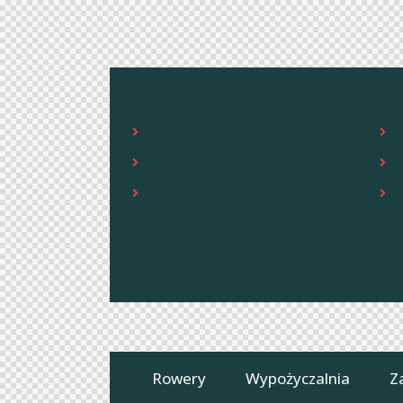
Useful links
O
Polityka prywatności
Regulamin sklepu
Regulamin wypożyczalni
Rowery
Wypożyczalnia
Z