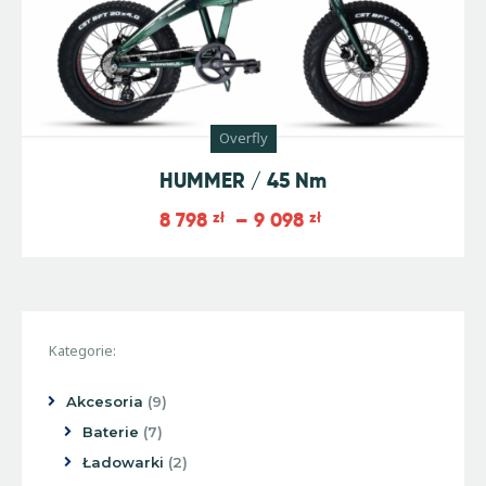
Overfly
HUMMER / 45 Nm
8 798
zł
–
9 098
zł
Kategorie:
Akcesoria
9
Baterie
7
Ładowarki
2