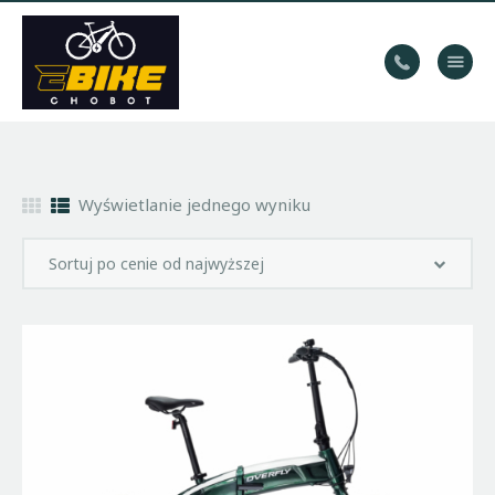
WYPOŻYCZALNIA
ROWERÓW
HOME
Wyświetlanie jednego wyniku
TRASY
KONTAKT
GALERIA
BLOG