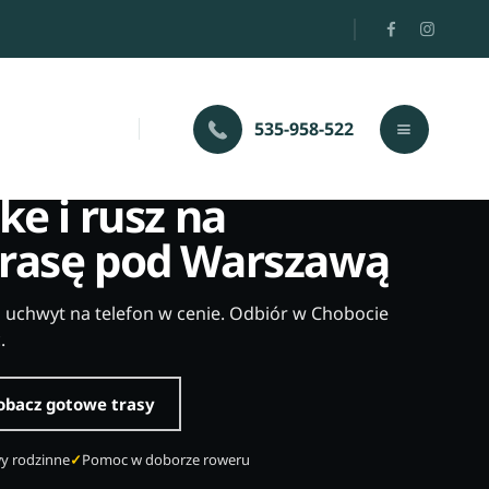
535-958-522
BOT K. HALINOWA
ke i rusz na
rasę pod Warszawą
i uchwyt na telefon w cenie. Odbiór w Chobocie
.
obacz gotowe trasy
wy rodzinne
Pomoc w doborze roweru