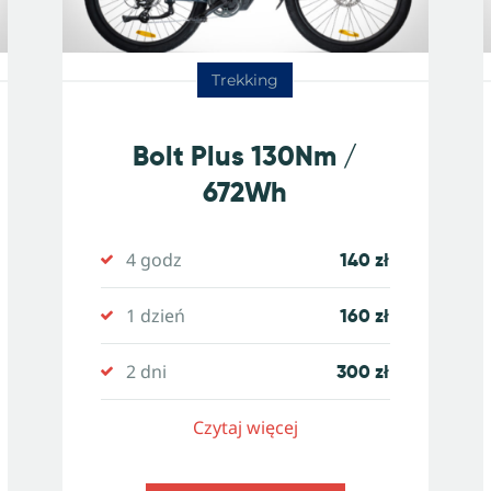
Trekking
Bolt Plus 130Nm /
672Wh
4 godz
140 zł
1 dzień
160 zł
2 dni
300 zł
Czytaj więcej