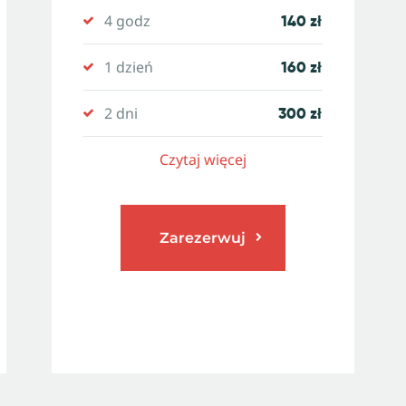
4 godz
140 zł
1 dzień
160 zł
2 dni
300 zł
Czytaj więcej
Zarezerwuj