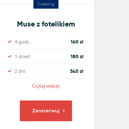
Trekking
Muse z fotelikiem
4 godz
160 zł
1 dzień
180 zł
2 dni
340 zł
Czytaj więcej
Zarezerwuj