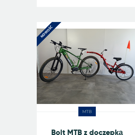
NOWOŚĆ
MTB
Bolt MTB z doczepką