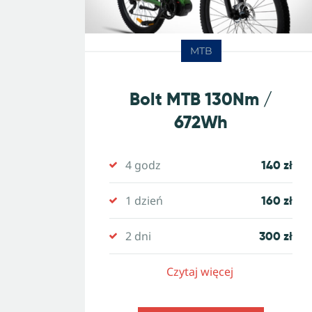
MTB
Bolt MTB 130Nm /
672Wh
4 godz
140 zł
1 dzień
160 zł
2 dni
300 zł
Czytaj więcej