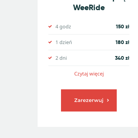
WeeRide
4 godz
150 zł
1 dzień
180 zł
2 dni
340 zł
Czytaj więcej
Zarezerwuj