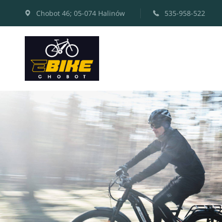
Chobot 46; 05-074 Halinów
535-958-522