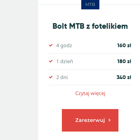
MTB
Bolt MTB z fotelikiem
4 godz
160 zł
1 dzień
180 zł
2 dni
340 zł
Czytaj więcej
Zarezerwuj