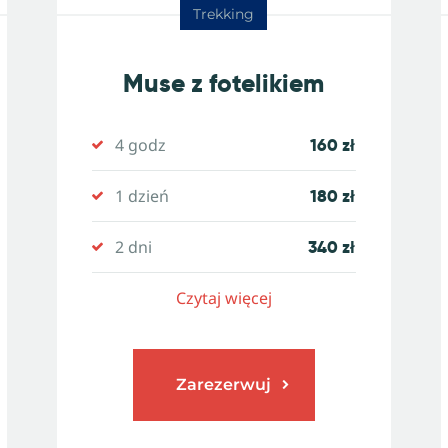
Trekking
Muse z fotelikiem
4 godz
160 zł
1 dzień
180 zł
2 dni
340 zł
Czytaj więcej
Zarezerwuj