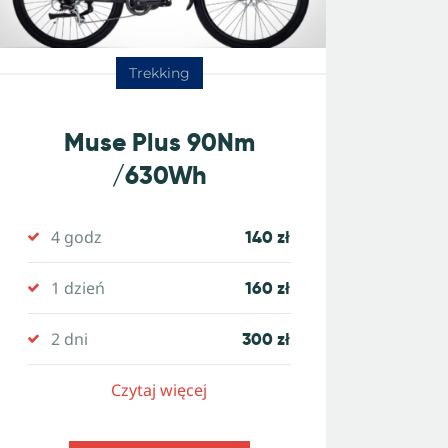
Trekking
Muse Plus 90Nm
/630Wh
4 godz
140 zł
1 dzień
160 zł
2 dni
300 zł
Czytaj więcej