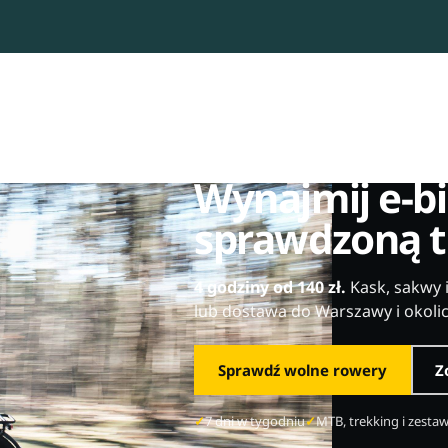
WYPOŻYCZALNIA
ROWERÓW
HOME
TRASY
WYPOŻYCZALNIA E-BIKE • CHO
Wynajmij e-bi
KONTAKT
sprawdzoną t
GALERIA
4 godziny od 140 zł.
Kask, sakwy 
BLOG
lub dostawa do Warszawy i okolic
Sprawdź wolne rowery
Z
7 dni w tygodniu
MTB, trekking i zesta