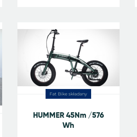
Fat Bike składany
HUMMER 45Nm /576
Wh