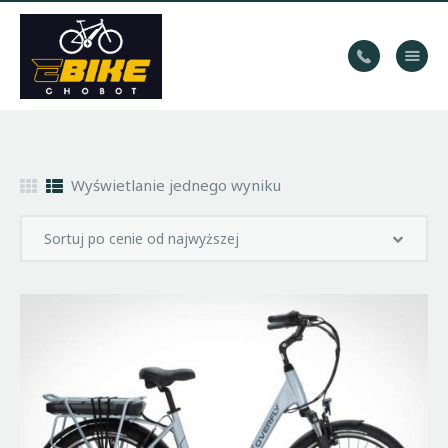
WYPOŻYCZALNIA
ROWERÓW
HOME
Wyświetlanie jednego wyniku
TRASY
KONTAKT
GALERIA
BLOG