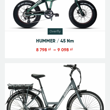
Overfly
HUMMER / 45 Nm
8 798
zł
–
9 098
zł