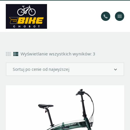
WYPOŻYCZALNIA
ROWERÓW
HOME
Wyświetlanie wszystkich wyników: 3
TRASY
KONTAKT
GALERIA
BLOG