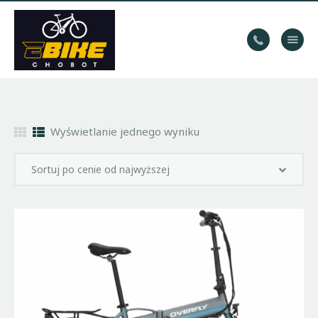
WYPOŻYCZALNIA
ROWERÓW
HOME
Wyświetlanie jednego wyniku
TRASY
KONTAKT
GALERIA
BLOG