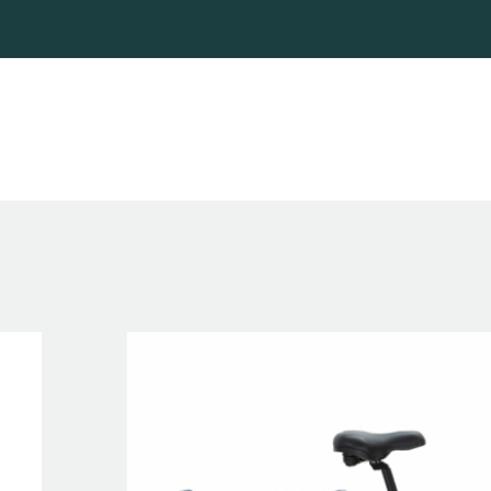
WYPOŻYCZALNIA
ROWERÓW
HOME
TRASY
KONTAKT
GALERIA
BLOG