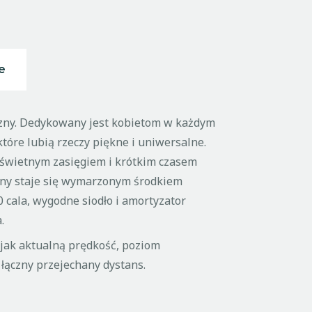
t
i
v
e
e
:
yczny. Dedykowany jest kobietom w każdym
które lubią rzeczy piękne i uniwersalne.
e świetnym zasięgiem i krótkim czasem
czny staje się wymarzonym środkiem
0 cala, wygodne siodło i amortyzator
.
jak aktualną prędkość, poziom
 łączny przejechany dystans.