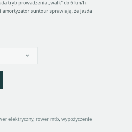
ada tryb prowadzenia „walk” do 6 km/h.
 i amortyzator suntour sprawiają, że jazda
A
l
t
e
r
n
wer elektryczny
,
rower mtb
,
wypożyczenie
a