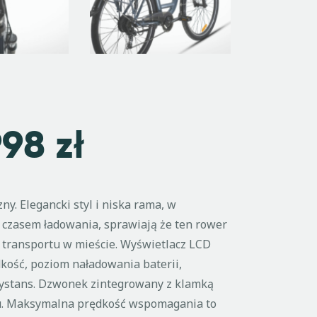
998
zł
ny. Elegancki styl i niska rama, w
 czasem ładowania, sprawiają że ten rower
 transportu w mieście. Wyświetlacz LCD
kość, poziom naładowania baterii,
 dystans. Dzwonek zintegrowany z klamką
u. Maksymalna prędkość wspomagania to