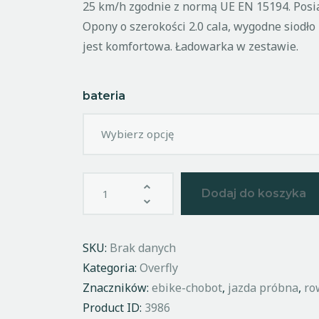
25 km/h zgodnie z normą UE EN 15194. Posi
Opony o szerokości 2.0 cala, wygodne siodło
jest komfortowa. Ładowarka w zestawie.
bateria
Dodaj do koszyka
SKU:
Brak danych
Kategoria:
Overfly
Znaczników:
ebike-chobot
,
jazda próbna
,
ro
Product ID:
3986