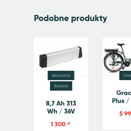
Podobne produkty
Akcesoria
Ove
Baterie
Grac
Plus 
8,7 Ah 313
Wh / 36V
5 9
1 300
zł