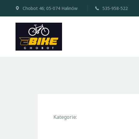
Chobot 46; 05-074 Halinów
535-958-522
Kategorie: