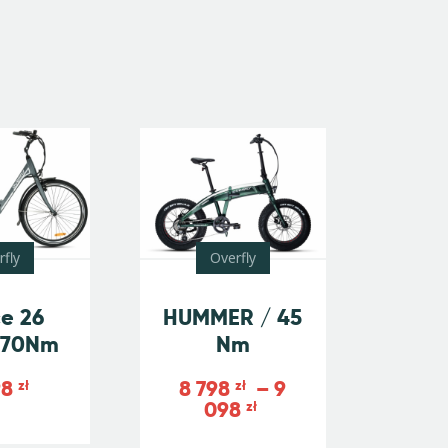
rfly
Overfly
e 26
HUMMER / 45
/ 70Nm
Nm
98
8 798
–
9
zł
zł
098
zł