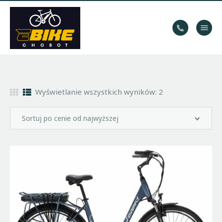
WYPOŻYCZALNIA
ROWERÓW
HOME
Wyświetlanie wszystkich wyników: 2
TRASY
KONTAKT
GALERIA
BLOG