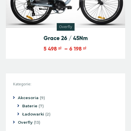
Overfly
Grace 26 / 45Nm
5 498
zł
–
6 198
zł
Kategorie:
Akcesoria
9
Baterie
7
Ładowarki
2
Overfly
13