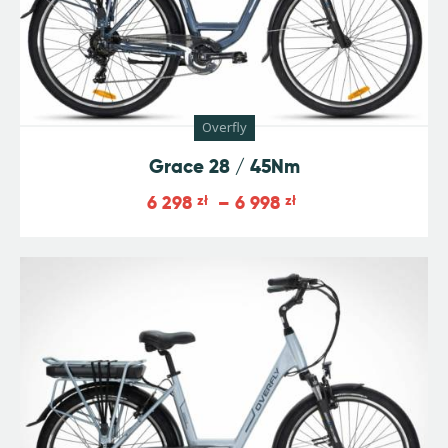
Overfly
Grace 28 / 45Nm
6 298
zł
–
6 998
zł