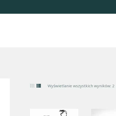
WYPOŻYCZALNIA
ROWERÓW
HOME
TRASY
KONTAKT
GALERIA
BLOG
Wyświetlanie wszystkich wyników: 2