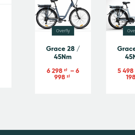
Overfly
Ove
Grace 28 /
Grace
45Nm
45
6 298
–
6
5 49
zł
998
19
zł