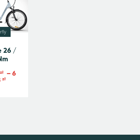
rfly
 26 /
Nm
8
–
6
zł
8
zł