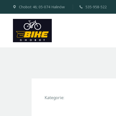
Chobot 46; 05-074 Halinów
535-958-522
Kategorie: