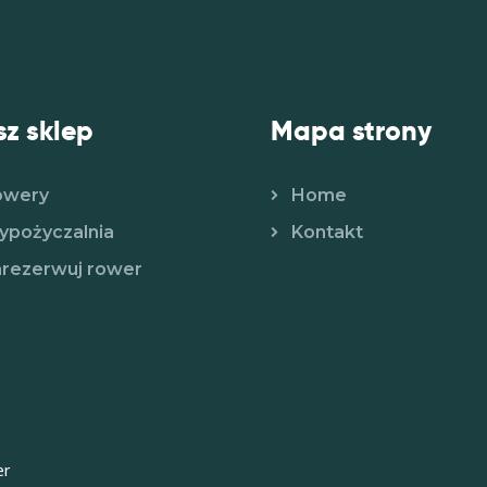
z sklep
Mapa strony
owery
Home
pożyczalnia
Kontakt
rezerwuj rower
er