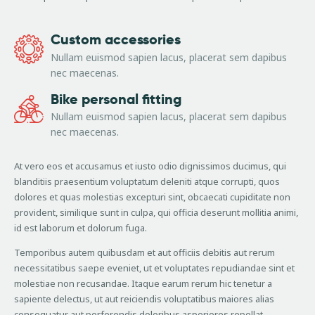
Custom accessories
Nullam euismod sapien lacus, placerat sem dapibus
nec maecenas.
Bike personal fitting
Nullam euismod sapien lacus, placerat sem dapibus
nec maecenas.
At vero eos et accusamus et iusto odio dignissimos ducimus, qui
blanditiis praesentium voluptatum deleniti atque corrupti, quos
dolores et quas molestias excepturi sint, obcaecati cupiditate non
provident, similique sunt in culpa, qui officia deserunt mollitia animi,
id est laborum et dolorum fuga.
Temporibus autem quibusdam et aut officiis debitis aut rerum
necessitatibus saepe eveniet, ut et voluptates repudiandae sint et
molestiae non recusandae. Itaque earum rerum hic tenetur a
sapiente delectus, ut aut reiciendis voluptatibus maiores alias
consequatur aut perferendis doloribus asperiores repellat.