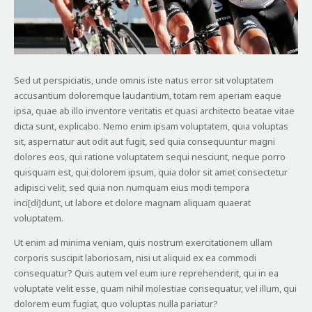
Sed ut perspiciatis, unde omnis iste natus error sit voluptatem
accusantium doloremque laudantium, totam rem aperiam eaque
ipsa, quae ab illo inventore veritatis et quasi architecto beatae vitae
dicta sunt, explicabo. Nemo enim ipsam voluptatem, quia voluptas
sit, aspernatur aut odit aut fugit, sed quia consequuntur magni
dolores eos, qui ratione voluptatem sequi nesciunt, neque porro
quisquam est, qui dolorem ipsum, quia dolor sit amet consectetur
adipisci velit, sed quia non numquam eius modi tempora
inci[di]dunt, ut labore et dolore magnam aliquam quaerat
voluptatem.
Ut enim ad minima veniam, quis nostrum exercitationem ullam
corporis suscipit laboriosam, nisi ut aliquid ex ea commodi
consequatur? Quis autem vel eum iure reprehenderit, qui in ea
voluptate velit esse, quam nihil molestiae consequatur, vel illum, qui
dolorem eum fugiat, quo voluptas nulla pariatur?