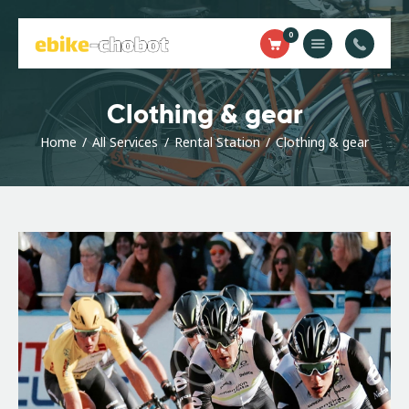
0
WYPOŻYCZALNIA
Clothing & gear
ROWERÓW
Home
All Services
Rental Station
Clothing & gear
HOME
TRASY
KONTAKT
GALERIA
BLOG