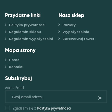
r
n
a
Przydatne linki
Nasz sklep
t
i
Polityka prywatności
Rowery
v
Regulamin sklepu
Wypożyczalnia
e
Regulamin wypożyczalni
Zarezerwuj rower
:
Mapa strony
Home
Kontakt
Subskrybuj
Adres Email
Subsk
Zgadzam się z
Polityką prywatności
.
rybuj