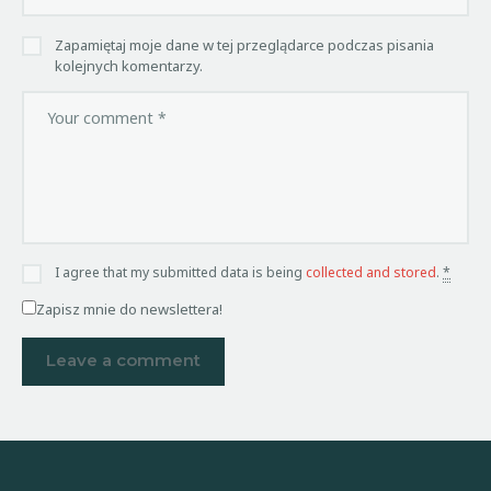
Zapamiętaj moje dane w tej przeglądarce podczas pisania
kolejnych komentarzy.
I agree that my submitted data is being
collected and stored
.
*
Zapisz mnie do newslettera!
A
l
t
e