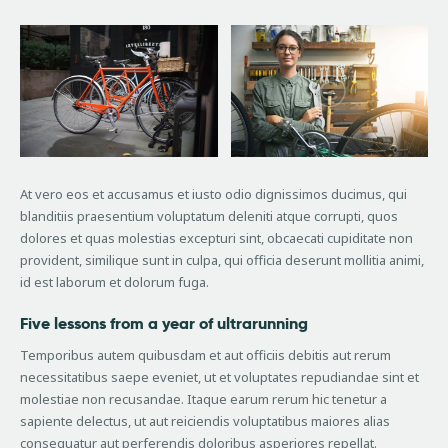
At vero eos et accusamus et iusto odio dignissimos ducimus, qui
blanditiis praesentium voluptatum deleniti atque corrupti, quos
dolores et quas molestias excepturi sint, obcaecati cupiditate non
provident, similique sunt in culpa, qui officia deserunt mollitia animi,
id est laborum et dolorum fuga.
Five lessons from a year of ultrarunning
Temporibus autem quibusdam et aut officiis debitis aut rerum
necessitatibus saepe eveniet, ut et voluptates repudiandae sint et
molestiae non recusandae. Itaque earum rerum hic tenetur a
sapiente delectus, ut aut reiciendis voluptatibus maiores alias
consequatur aut perferendis doloribus asperiores repellat.