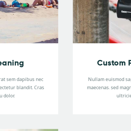
eaning
Custom P
rat sem dapibus nec
Nullam euismod sap
ctetur blandit. Cras
maecenas. sed magna
u dolor.
ultrici