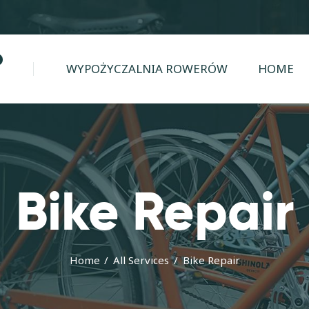
WYPOŻYCZALNIA
ROWERÓW
WYPOŻYCZALNIA ROWERÓW
HOME
HOME
TRASY
KONTAKT
GALERIA
Bike Repair
BLOG
Home
All Services
Bike Repair