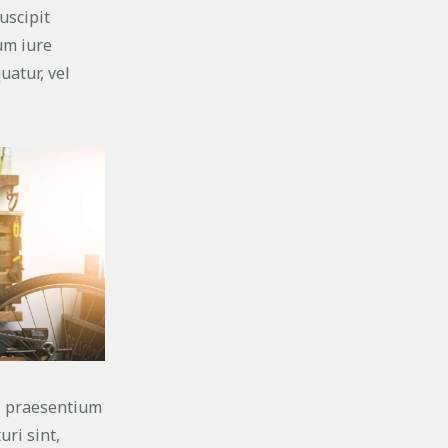
uscipit
um iure
uatur, vel
is praesentium
uri sint,