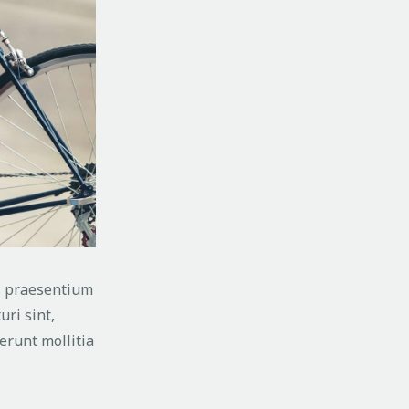
is praesentium
uri sint,
serunt mollitia