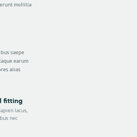
serunt mollitia
tibus saepe
 Itaque earum
res alias
 fitting
apien lacus,
ibus nec