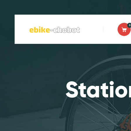
0
Statio