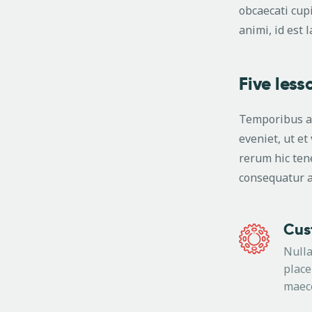
obcaecati cupi
animi, id est
Five less
Temporibus au
eveniet, ut e
rerum hic tene
consequatur a
Cus
Nulla
place
maec