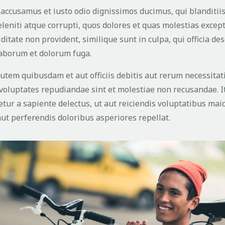
t accusamus et iusto odio dignissimos ducimus, qui blanditi
eniti atque corrupti, quos dolores et quas molestias except
ditate non provident, similique sunt in culpa, qui officia de
 laborum et dolorum fuga.
tem quibusdam et aut officiis debitis aut rerum necessita
t voluptates repudiandae sint et molestiae non recusandae.
tur a sapiente delectus, ut aut reiciendis voluptatibus maio
ut perferendis doloribus asperiores repellat.