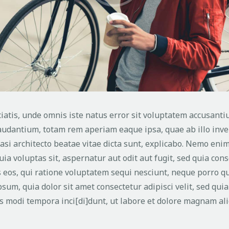
ciatis, unde omnis iste natus error sit voluptatem accusant
udantium, totam rem aperiam eaque ipsa, quae ab illo inv
uasi architecto beatae vitae dicta sunt, explicabo. Nemo eni
ia voluptas sit, aspernatur aut odit aut fugit, sed quia co
 eos, qui ratione voluptatem sequi nesciunt, neque porro q
sum, quia dolor sit amet consectetur adipisci velit, sed qui
modi tempora inci[di]dunt, ut labore et dolore magnam al