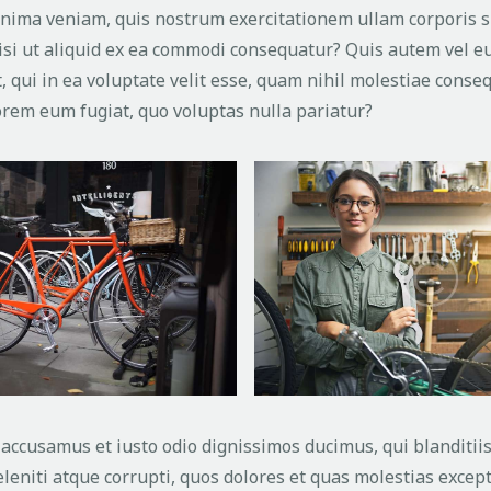
nima veniam, quis nostrum exercitationem ullam corporis s
isi ut aliquid ex ea commodi consequatur? Quis autem vel e
 qui in ea voluptate velit esse, quam nihil molestiae conseq
lorem eum fugiat, quo voluptas nulla pariatur?
t accusamus et iusto odio dignissimos ducimus, qui blanditi
eniti atque corrupti, quos dolores et quas molestias except