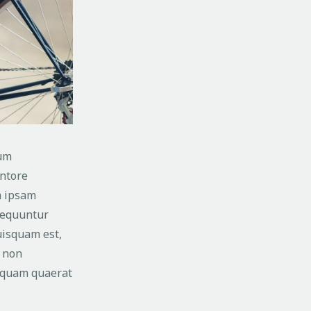
ium
entore
m ipsam
nsequuntur
uisquam est,
a non
iquam quaerat