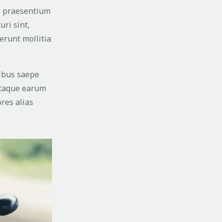
is praesentium
uri sint,
serunt mollitia
tibus saepe
 Itaque earum
res alias