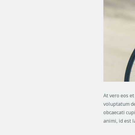
At vero eos e
voluptatum del
obcaecati cupi
animi, id est