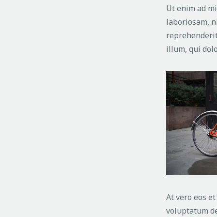
Ut enim ad mi
laboriosam, n
reprehenderit,
illum, qui do
At vero eos e
voluptatum del