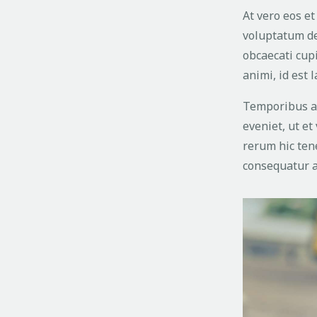
At vero eos e
voluptatum del
obcaecati cupi
animi, id est
Temporibus au
eveniet, ut e
rerum hic tene
consequatur a