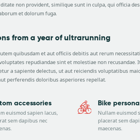
ditate non provident, similique sunt in culpa, qui officia de
 laborum et dolorum fuga.
ons from a year of ultrarunning
tem quibusdam et aut officiis debitis aut rerum necessita
t voluptates repudiandae sint et molestiae non recusandae.
tur a sapiente delectus, ut aut reiciendis voluptatibus maio
ut perferendis doloribus asperiores repellat.
tom accessories
Bike personal
m euismod sapien lacus,
Nullam euismod s
rat sem dapibus nec
placerat sem dap
enas.
maecenas.