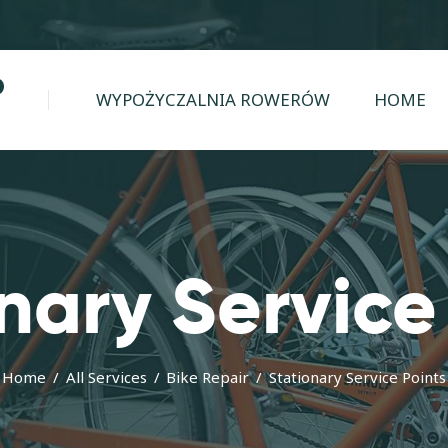
WYPOŻYCZALNIA
ROWERÓW
WYPOŻYCZALNIA ROWERÓW
HOME
HOME
TRASY
KONTAKT
GALERIA
nary Service
BLOG
Home
All Services
Bike Repair
Stationary Service Points