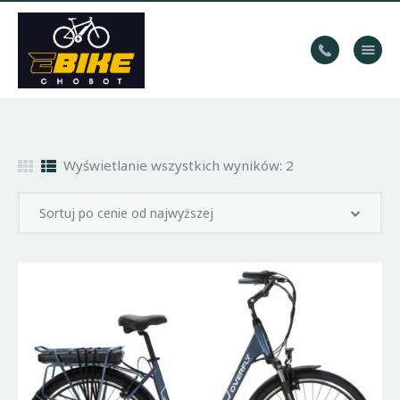
WYPOŻYCZALNIA
ROWERÓW
HOME
Wyświetlanie wszystkich wyników: 2
TRASY
KONTAKT
GALERIA
BLOG