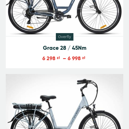
Overfly
Grace 28 / 45Nm
6 298
zł
–
6 998
zł