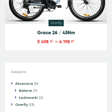
Overfly
Grace 26 / 45Nm
5 498
zł
–
6 198
zł
Kategorie:
Akcesoria
9
Baterie
7
Ładowarki
2
Overfly
13